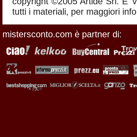
copyright ©2005 Artide Srl. E' v
tutti i materiali, per maggiori in
mistersconto.com è partner di: