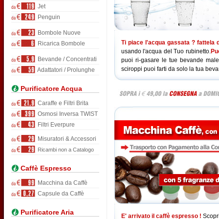
Jet
Penguin
Bombole Nuove
Ti piace l'acqua gassata ? fattela 
Ricarica Bombole
usando l'acqua del Tuo rubinetto.
Puo
Bevande / Concentrati
puoi ri-gasare le tue bevande male
sciroppi puoi farti da solo la tua beva
Adattatori / Prolunghe
Purificatore Acqua
Caraffe e Filtri Brita
Osmosi Inversa TWIST
Filtri Everpure
Misuratori & Accessori
Ricambi non a Catalogo
Caffè Espresso
Macchina da Caffè
Capsule da Caffè
Purificatore Aria
E' arrivato il caffè espresso !
Scopri