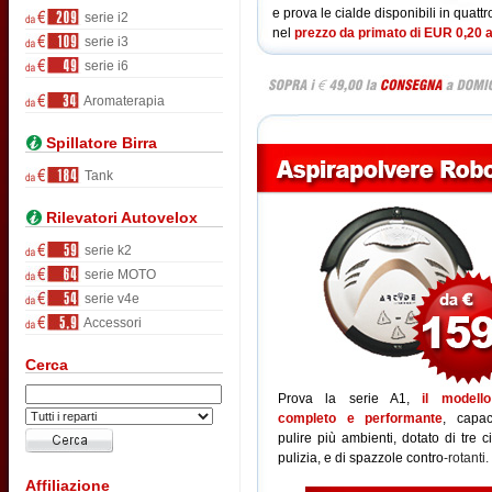
e prova le cialde disponibili in quat
serie i2
nel
prezzo da primato di EUR 0,20 a
serie i3
serie i6
Aromaterapia
Spillatore Birra
Tank
Rilevatori Autovelox
serie k2
serie MOTO
serie v4e
Accessori
Cerca
Prova la serie A1,
il modell
completo e performante
, capa
pulire più ambienti, dotato di tre ci
pulizia, e di spazzole contro
-rotanti.
Affiliazione