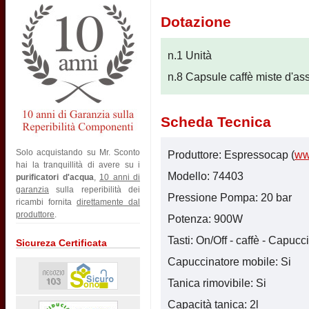
Dotazione
n.1 Unità
n.8 Capsule caffè miste d'as
Scheda Tecnica
Solo acquistando su Mr. Sconto
Produttore: Espressocap (
ww
hai la tranquillità di avere su i
Modello: 74403
purificatori d'acqua
,
10 anni di
garanzia
sulla reperibilità dei
Pressione Pompa: 20 bar
ricambi fornita
direttamente dal
produttore
.
Potenza: 900W
Tasti: On/Off - caffè - Capucc
Sicureza Certificata
Capuccinatore mobile: Si
Tanica rimovibile: Si
Capacità tanica: 2l