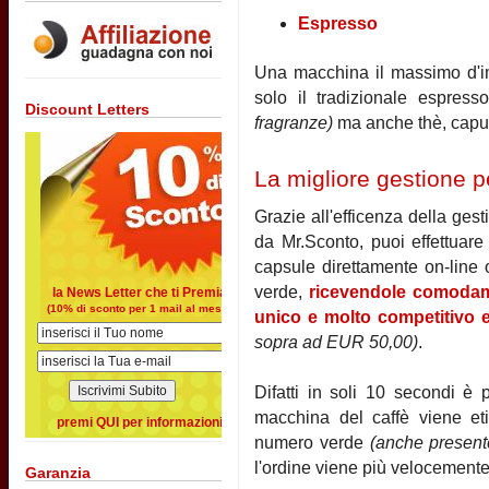
Espresso
Una macchina il massimo d'imp
solo il tradizionale espress
Discount Letters
fragranze)
ma anche thè, capuc
La migliore gestione pe
Grazie all'efficenza della gesti
da Mr.Sconto, puoi effettuare
capsule direttamente on-line
verde,
ricevendole comodam
la News Letter che ti Premia
(10% di sconto per 1 mail al mese)
unico e molto competitivo e
sopra ad EUR 50,00)
.
Difatti in soli 10 secondi è p
macchina del caffè viene et
premi QUI per informazioni
numero verde
(anche presente
l'ordine viene più velocemente 
Garanzia