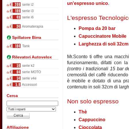
un'espresso unico
.
serie i2
serie i3
L'espresso Tecnologic
serie i6
Aromaterapia
Pompa da 20 bar
Capuccinatore Mobile
Spillatore Birra
Larghezza di soli 32cm
Tank
Mr.Sconto ti offre una macchi
Rilevatori Autovelox
funzionamento, difatti con 
serie k2
(contro i tradizionali 15 bar 
serie MOTO
cremosità del caffè riducendo 
serie v4e
è mobile e dotato di una pra
Accessori
contenuto in soli 32cm di larg
Cerca
Non solo espresso
Thè
Cappuccino
Cioccolata
Affiliazione