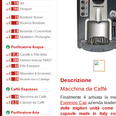
Jet
Penguin
Bombole Nuove
Ricarica Bombole
Bevande / Concentrati
Adattatori / Prolunghe
Purificatore Acqua
Caraffe e Filtri Brita
Osmosi Inversa TWIST
Filtri Everpure
Misuratori & Accessori
Descrizione
Ricambi non a Catalogo
Macchina da Caffè
Caffè Espresso
Macchina da Caffè
Finalmente è arrivata la ma
Espresso Cap
azienda leader
Capsule da Caffè
delle migliori unità come
Purificatore Aria
capsule made in italy con 