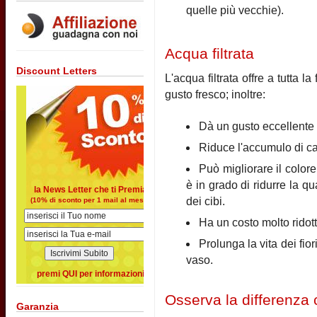
quelle più vecchie).
Acqua filtrata
Discount Letters
L'acqua filtrata offre a tutta l
gusto fresco; inoltre:
Dà un gusto eccellente a
Riduce l'accumulo di calc
Può migliorare il colore
è in grado di ridurre la q
la News Letter che ti Premia
dei cibi.
(10% di sconto per 1 mail al mese)
Ha un costo molto ridott
Prolunga la vita dei fior
vaso.
premi QUI per informazioni
Osserva la differenza c
Garanzia