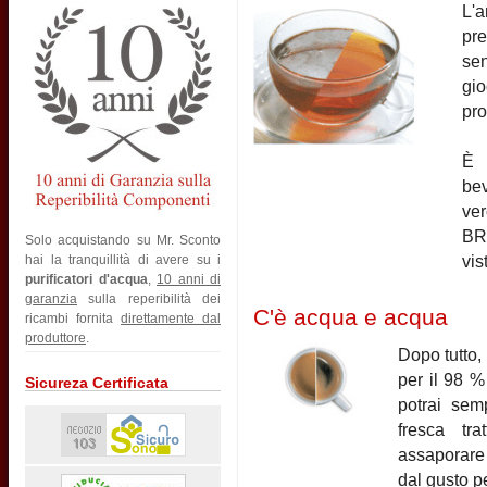
L'
pre
sen
gio
pro
È 
be
ver
BRI
Solo acquistando su Mr. Sconto
vis
hai la tranquillità di avere su i
purificatori d'acqua
,
10 anni di
garanzia
sulla reperibilità dei
C'è acqua e acqua
ricambi fornita
direttamente dal
produttore
.
Dopo tutto,
per il 98 %
Sicureza Certificata
potrai sem
fresca tra
assaporare 
dal gusto pe