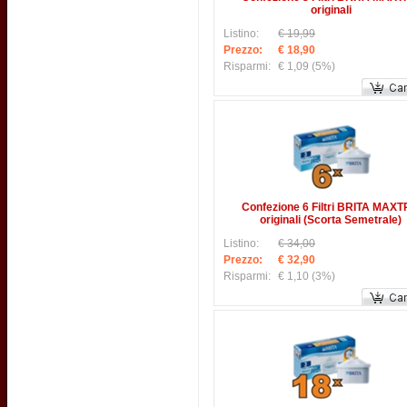
originali
Listino:
€ 19,99
Prezzo:
€ 18,90
Risparmi:
€ 1,09
(5%)
Confezione 6 Filtri BRITA MAX
originali (Scorta Semetrale)
Listino:
€ 34,00
Prezzo:
€ 32,90
Risparmi:
€ 1,10
(3%)