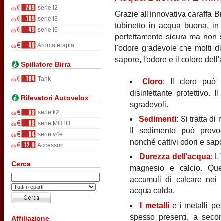
serie i2
Grazie all'innovativa caraffa B
serie i3
tubinetto in acqua buona, in 
serie i6
perfettamente sicura ma non s
Aromaterapia
l'odore gradevole che molti di
sapore, l'odore e il colore de
Spillatore Birra
Tank
Cloro
: Il cloro può 
disinfettante protettivo.
Rilevatori Autovelox
sgradevoli.
serie k2
Sedimenti
: Si tratta d
serie MOTO
Il sedimento può provoc
serie v4e
nonché cattivi odori e sap
Accessori
Durezza dell'acqua
: L
Cerca
magnesio e calcio. Que
accumuli di calcare nei b
acqua calda.
I metalli
e i metalli p
spesso presenti, a secon
Affiliazione