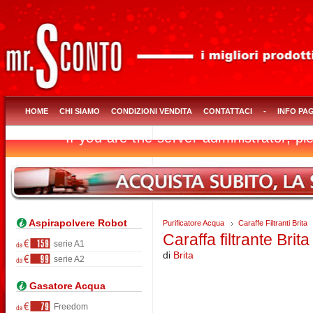
HOME
CHI SIAMO
CONDIZIONI VENDITA
CONTATTACI
-
INFO PA
Aspirapolvere Robot
Purificatore Acqua
Caraffe Filtranti Brita
Caraffa filtrante Brita
serie A1
di
Brita
serie A2
Gasatore Acqua
Freedom