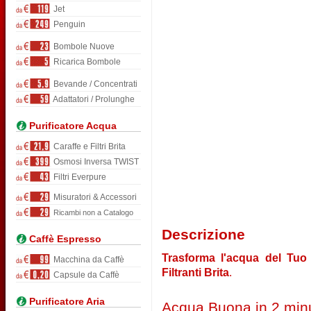
Jet
Penguin
Bombole Nuove
Ricarica Bombole
Bevande / Concentrati
Adattatori / Prolunghe
Purificatore Acqua
Caraffe e Filtri Brita
Osmosi Inversa TWIST
Filtri Everpure
Misuratori & Accessori
Ricambi non a Catalogo
Descrizione
Caffè Espresso
Trasforma l'acqua del Tuo 
Macchina da Caffè
Filtranti Brita
.
Capsule da Caffè
Purificatore Aria
Acqua Buona in 2 minu