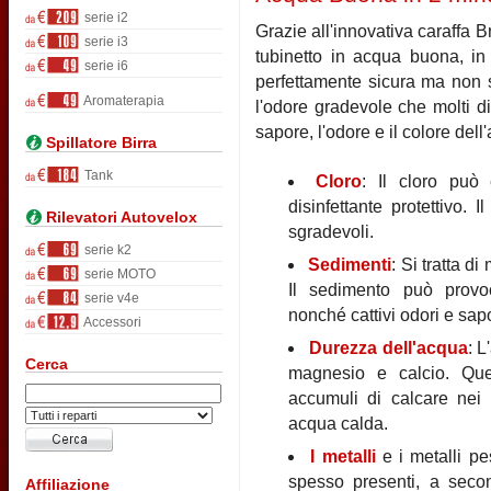
serie i2
Grazie all'innovativa caraffa B
serie i3
tubinetto in acqua buona, in 
serie i6
perfettamente sicura ma non s
Aromaterapia
l'odore gradevole che molti di
sapore, l'odore e il colore de
Spillatore Birra
Tank
Cloro
: Il cloro può 
disinfettante protettivo.
Rilevatori Autovelox
sgradevoli.
serie k2
Sedimenti
: Si tratta d
serie MOTO
Il sedimento può provoc
serie v4e
nonché cattivi odori e sap
Accessori
Durezza dell'acqua
: L
Cerca
magnesio e calcio. Que
accumuli di calcare nei b
acqua calda.
I metalli
e i metalli p
spesso presenti, a secon
Affiliazione