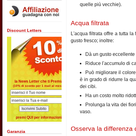
quelle più vecchie).
Acqua filtrata
Discount Letters
L'acqua filtrata offre a tutta l
gusto fresco; inoltre:
Dà un gusto eccellente a
Riduce l'accumulo di calc
Può migliorare il colore
è in grado di ridurre la q
la News Letter che ti Premia
dei cibi.
(10% di sconto per 1 mail al mese)
Ha un costo molto ridott
Prolunga la vita dei fior
vaso.
premi QUI per informazioni
Osserva la differenza c
Garanzia