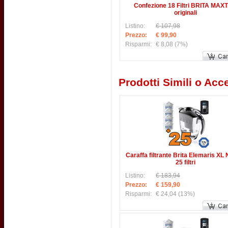
Confezione 18 Filtri BRITA MAX
originali
Listino:
€ 107,98
Prezzo:
€ 99,90
Risparmi:
€ 8,08
(7%)
Prodotti Simili o Acce
Caraffa filtrante Brita Elemaris XL 
25 filtri
Listino:
€ 183,94
Prezzo:
€ 159,90
Risparmi:
€ 24,04
(13%)