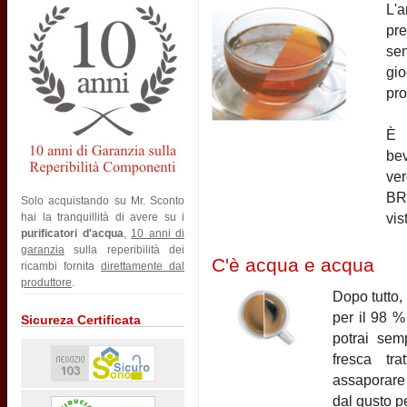
L'
pre
sen
gio
pro
È 
be
ver
BRI
Solo acquistando su Mr. Sconto
vis
hai la tranquillità di avere su i
purificatori d'acqua
,
10 anni di
garanzia
sulla reperibilità dei
C'è acqua e acqua
ricambi fornita
direttamente dal
produttore
.
Dopo tutto,
per il 98 %
Sicureza Certificata
potrai sem
fresca tra
assaporare 
dal gusto pe