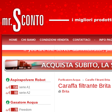
HOME
CHI SIAMO
CONDIZIONI VENDITA
CONTATTACI
-
INFO PA
Aspirapolvere Robot
Purificatore Acqua
Caraffe Filtranti Brita
Caraffa filtrante Brita
serie A1
di
Brita
serie A2
Gasatore Acqua
Freedom