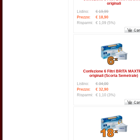
originali
Listino:
€ 19,99
Prezzo:
€ 18,90
Risparmi:
€ 1,09
(5%)
Confezione 6 Filtri BRITA MAX
originali (Scorta Semetrale)
Listino:
€ 34,00
Prezzo:
€ 32,90
Risparmi:
€ 1,10
(3%)