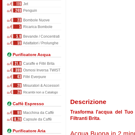
Jet
Penguin
Bombole Nuove
Ricarica Bombole
Bevande / Concentrati
Adattatori / Prolunghe
Purificatore Acqua
Caraffe e Filtri Brita
Osmosi Inversa TWIST
Filtri Everpure
Misuratori & Accessori
Ricambi non a Catalogo
Descrizione
Caffè Espresso
Trasforma l'acqua del Tuo 
Macchina da Caffè
Filtranti Brita
.
Capsule da Caffè
Purificatore Aria
Acqua Buona in 2 minu