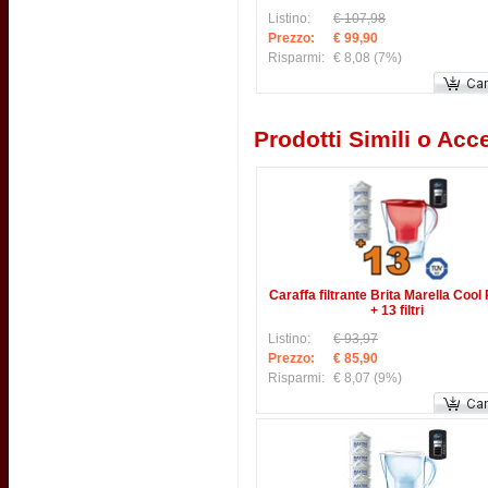
Listino:
€ 107,98
Prezzo:
€ 99,90
Risparmi:
€ 8,08
(7%)
Prodotti Simili o Acce
Caraffa filtrante Brita Marella Cool
+ 13 filtri
Listino:
€ 93,97
Prezzo:
€ 85,90
Risparmi:
€ 8,07
(9%)