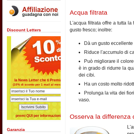
Acqua filtrata
L'acqua filtrata offre a tutta l
gusto fresco; inoltre:
Discount Letters
Dà un gusto eccellente a
Riduce l'accumulo di calc
Può migliorare il colore
è in grado di ridurre la q
dei cibi.
la News Letter che ti Premia
Ha un costo molto ridott
(10% di sconto per 1 mail al mese)
Prolunga la vita dei fior
vaso.
Osserva la differenza c
premi QUI per informazioni
L'
Garanzia
pre