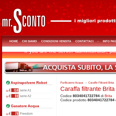
HOME
CHI SIAMO
CONDIZIONI VENDITA
CONTATTACI
-
INFO PA
Aspirapolvere Robot
Purificatore Acqua
Caraffe Filtranti Brita
Caraffa filtrante Brita
serie A1
Codice
8034041722784
di
Brita
serie A2
Codice prodotto
8034041722784
Gasatore Acqua
Freedom