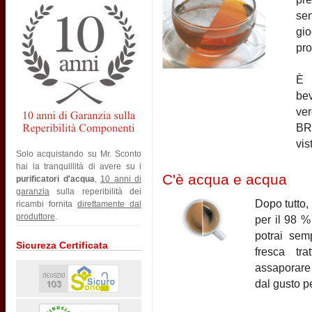
sen
gio
pro
È 
be
ver
BRI
vis
Solo acquistando su Mr. Sconto
hai la tranquillità di avere su i
C'è acqua e acqua
purificatori d'acqua
,
10 anni di
garanzia
sulla reperibilità dei
Dopo tutto,
ricambi fornita
direttamente dal
produttore
.
per il 98 %
potrai sem
Sicureza Certificata
fresca tra
assaporare 
dal gusto pe