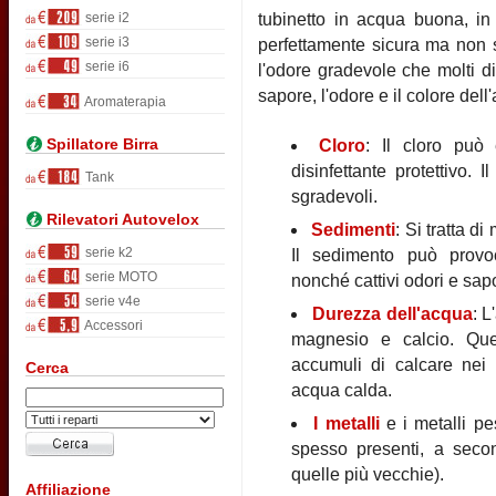
serie i2
tubinetto in acqua buona, in 
serie i3
perfettamente sicura ma non s
serie i6
l'odore gradevole che molti di
sapore, l'odore e il colore de
Aromaterapia
Spillatore Birra
Cloro
: Il cloro può 
disinfettante protettivo.
Tank
sgradevoli.
Rilevatori Autovelox
Sedimenti
: Si tratta d
serie k2
Il sedimento può provoc
serie MOTO
nonché cattivi odori e sap
serie v4e
Durezza dell'acqua
: L
Accessori
magnesio e calcio. Que
accumuli di calcare nei b
Cerca
acqua calda.
I metalli
e i metalli p
spesso presenti, a secon
quelle più vecchie).
Affiliazione