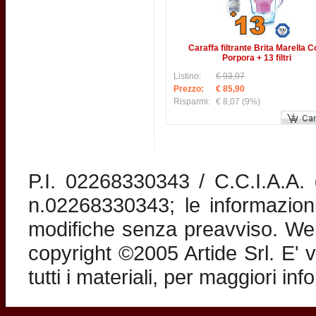
Caraffa filtrante Brita Marella C
Porpora + 13 filtri
Listino:
€ 93,97
Prezzo:
€ 85,90
Risparmi:
€ 8,07
(9%)
P.I. 02268330343 / C.C.I.A.A
n.02268330343; le informazion
modifiche senza preavviso. Web 
copyright ©2005 Artide Srl. E' v
tutti i materiali, per maggiori in