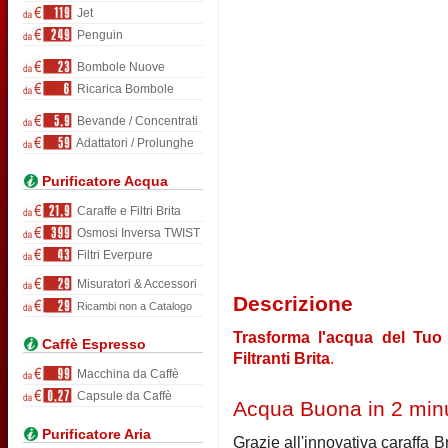
Jet
Penguin
Bombole Nuove
Ricarica Bombole
Bevande / Concentrati
Adattatori / Prolunghe
Purificatore Acqua
Caraffe e Filtri Brita
Osmosi Inversa TWIST
Filtri Everpure
Misuratori & Accessori
Descrizione
Ricambi non a Catalogo
Trasforma l'acqua del Tuo 
Caffè Espresso
Filtranti Brita
.
Macchina da Caffè
Capsule da Caffè
Acqua Buona in 2 minu
Purificatore Aria
Grazie all'innovativa caraffa B