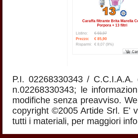
Caraffa filtrante Brita Marella C
Porpora + 13 filtri
Listino:
€ 93,97
Prezzo:
€ 85,90
Risparmi:
€ 8,07
(9%)
P.I. 02268330343 / C.C.I.A.A
n.02268330343; le informazion
modifiche senza preavviso. Web 
copyright ©2005 Artide Srl. E' v
tutti i materiali, per maggiori in