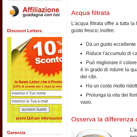
Acqua filtrata
L'acqua filtrata offre a tutta l
gusto fresco; inoltre:
Discount Letters
Dà un gusto eccellente a
Riduce l'accumulo di calc
Può migliorare il colore
è in grado di ridurre la q
dei cibi.
la News Letter che ti Premia
Ha un costo molto ridott
(10% di sconto per 1 mail al mese)
Prolunga la vita dei fior
vaso.
Osserva la differenza c
premi QUI per informazioni
L'
Garanzia
pre