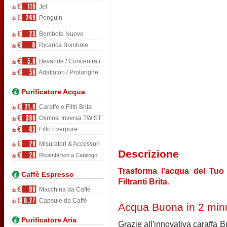
Jet
Penguin
Bombole Nuove
Ricarica Bombole
Bevande / Concentrati
Adattatori / Prolunghe
Purificatore Acqua
Caraffe e Filtri Brita
Osmosi Inversa TWIST
Filtri Everpure
Misuratori & Accessori
Descrizione
Ricambi non a Catalogo
Trasforma l'acqua del Tuo 
Caffè Espresso
Filtranti Brita
.
Macchina da Caffè
Capsule da Caffè
Acqua Buona in 2 minu
Purificatore Aria
Grazie all'innovativa caraffa B