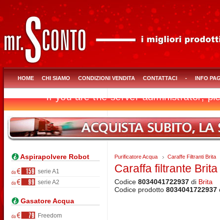
HOME
CHI SIAMO
CONDIZIONI VENDITA
CONTATTACI
-
INFO PA
Aspirapolvere Robot
Purificatore Acqua
Caraffe Filtranti Brita
Caraffa filtrante Brita
serie A1
Codice
8034041722937
di
Brita
serie A2
Codice prodotto
8034041722937
Gasatore Acqua
Freedom