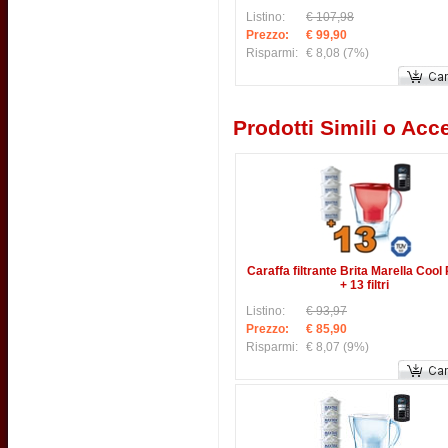
Listino:
€ 107,98
Prezzo:
€ 99,90
Risparmi:
€ 8,08
(7%)
Prodotti Simili o Acce
Caraffa filtrante Brita Marella Cool
+ 13 filtri
Listino:
€ 93,97
Prezzo:
€ 85,90
Risparmi:
€ 8,07
(9%)