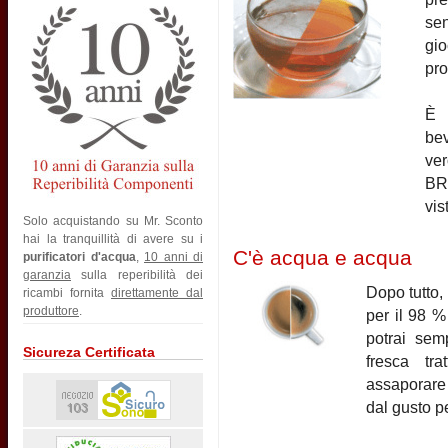
sen
gio
pro
È 
be
ver
BRI
vis
Solo acquistando su Mr. Sconto
hai la tranquillità di avere su i
C'è acqua e acqua
purificatori d'acqua
,
10 anni di
garanzia
sulla reperibilità dei
Dopo tutto,
ricambi fornita
direttamente dal
produttore
.
per il 98 %
potrai sem
Sicureza Certificata
fresca tra
assaporare 
dal gusto pe