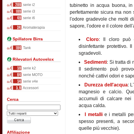
serie i2
tubinetto in acqua buona, in 
serie i3
perfettamente sicura ma non s
serie i6
l'odore gradevole che molti di
sapore, l'odore e il colore de
Aromaterapia
Spillatore Birra
Cloro
: Il cloro può 
disinfettante protettivo.
Tank
sgradevoli.
Rilevatori Autovelox
Sedimenti
: Si tratta d
serie k2
Il sedimento può provoc
serie MOTO
nonché cattivi odori e sap
serie v4e
Durezza dell'acqua
: L
Accessori
magnesio e calcio. Que
accumuli di calcare nei b
Cerca
acqua calda.
I metalli
e i metalli p
spesso presenti, a secon
quelle più vecchie).
Affiliazione