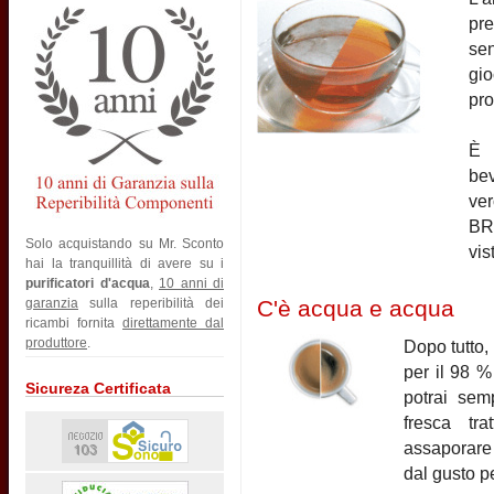
pre
sen
gio
pro
È 
be
ver
BRI
Solo acquistando su Mr. Sconto
vis
hai la tranquillità di avere su i
purificatori d'acqua
,
10 anni di
C'è acqua e acqua
garanzia
sulla reperibilità dei
ricambi fornita
direttamente dal
produttore
.
Dopo tutto,
per il 98 %
Sicureza Certificata
potrai sem
fresca tra
assaporare 
dal gusto pe