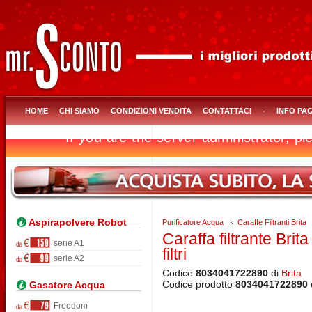
HOME
CHI SIAMO
CONDIZIONI VENDITA
CONTATTACI
-
INFO PA
Aspirapolvere Robot
Purificatore Acqua
Caraffe Filtranti Brita
Caraffa filtrante Bri
serie A1
filtri
serie A2
Codice
8034041722890
di
Brita
Codice prodotto
8034041722890
Gasatore Acqua
Freedom