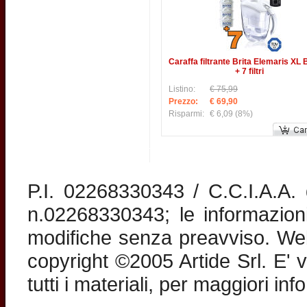
Caraffa filtrante Brita Elemaris XL
+ 7 filtri
Listino:
€ 75,99
Prezzo:
€ 69,90
Risparmi:
€ 6,09
(8%)
P.I. 02268330343 / C.C.I.A.A
n.02268330343; le informazion
modifiche senza preavviso. Web 
copyright ©2005 Artide Srl. E' v
tutti i materiali, per maggiori in