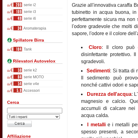
Grazie all'innovativa caraffa B
serie i2
serie i3
tubinetto in acqua buona, in 
serie i6
perfettamente sicura ma non s
l'odore gradevole che molti di
Aromaterapia
sapore, l'odore e il colore de
Spillatore Birra
Cloro
: Il cloro può 
Tank
disinfettante protettivo.
Rilevatori Autovelox
sgradevoli.
serie k2
Sedimenti
: Si tratta d
serie MOTO
Il sedimento può provoc
serie v4e
nonché cattivi odori e sap
Accessori
Durezza dell'acqua
: L
magnesio e calcio. Que
Cerca
accumuli di calcare nei b
acqua calda.
I metalli
e i metalli p
spesso presenti, a secon
Affiliazione