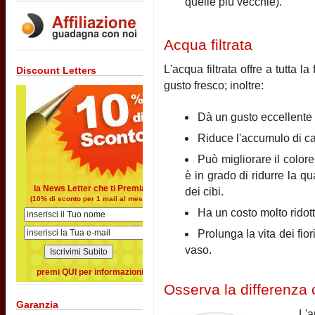
quelle più vecchie).
Acqua filtrata
L'acqua filtrata offre a tutta l
Discount Letters
gusto fresco; inoltre:
Dà un gusto eccellente a
Riduce l'accumulo di calc
Può migliorare il colore
è in grado di ridurre la q
la News Letter che ti Premia
dei cibi.
(10% di sconto per 1 mail al mese)
Ha un costo molto ridott
Prolunga la vita dei fior
vaso.
premi QUI per informazioni
Osserva la differenza c
Garanzia
L'