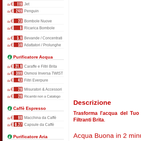
Jet
Penguin
Bombole Nuove
Ricarica Bombole
Bevande / Concentrati
Adattatori / Prolunghe
Purificatore Acqua
Caraffe e Filtri Brita
Osmosi Inversa TWIST
Filtri Everpure
Misuratori & Accessori
Ricambi non a Catalogo
Descrizione
Caffè Espresso
Trasforma l'acqua del Tuo 
Macchina da Caffè
Filtranti Brita
.
Capsule da Caffè
Acqua Buona in 2 minu
Purificatore Aria