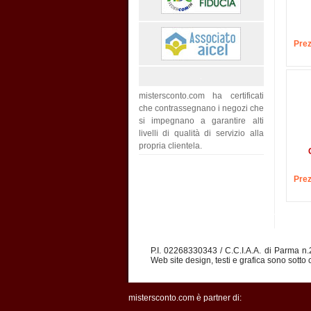
Prez
mistersconto.com ha certificati
che contrassegnano i negozi che
si impegnano a garantire alti
livelli di qualità di servizio alla
propria clientela.
Prez
P.I. 02268330343 / C.C.I.A.A. di Parma n
Web site design, testi e grafica sono sotto c
mistersconto.com è partner di: