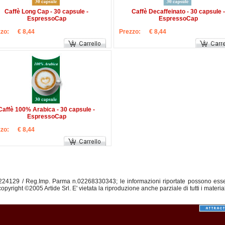
Caffè Long Cap - 30 capsule -
Caffè Decaffeinato - 30 capsule -
EspressoCap
EspressoCap
zo:
€ 8,44
Prezzo:
€ 8,44
Caffè 100% Arabica - 30 capsule -
EspressoCap
zo:
€ 8,44
.224129 / Reg.Imp. Parma n.02268330343; le informazioni riportate possono ess
opyright ©2005 Artide Srl. E' vietata la riproduzione anche parziale di tutti i materia