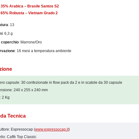
35% Arabica – Brasile Santos S2
65% Robusta – Vietnam Grado 2
tura
: 13
i
: 6,3 g
 coperchio
: Marrone/Oro
rvazione
: 16 mesi a temperatura ambiente
zione
o capsule: 30 confezionate in flow pack da 2 e in scatole da 30 capsule
nsione: 240 x 255 x 240 mm
: 2 Kg
da Tecnica
ttore: Espressocap (
www.espressocap.it
)
lo: Caffè Top Classic