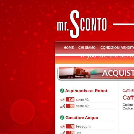
HOME
CHI SIAMO
CONDIZIONI VENDIT
Aspirapolvere Robot
Caffè 
Caff
serie A1
Codice
serie A2
Codice 
Gasatore Acqua
Freedom
Jet