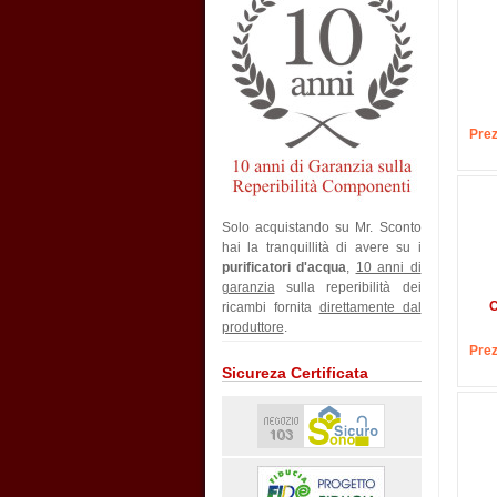
Prez
Solo acquistando su Mr. Sconto
hai la tranquillità di avere su i
purificatori d'acqua
,
10 anni di
garanzia
sulla reperibilità dei
C
ricambi fornita
direttamente dal
produttore
.
Prez
Sicureza Certificata