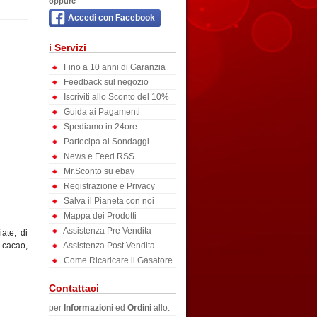
oppure
Accedi con Facebook
i Servizi
Fino a 10 anni di Garanzia
Feedback sul negozio
Iscriviti allo Sconto del 10%
Guida ai Pagamenti
Spediamo in 24ore
Partecipa ai Sondaggi
News e Feed RSS
Mr.Sconto su ebay
Registrazione e Privacy
Salva il Pianeta con noi
Mappa dei Prodotti
Assistenza Pre Vendita
ate, di
Assistenza Post Vendita
 cacao,
Come Ricaricare il Gasatore
Contattaci
per
Informazioni
ed
Ordini
allo: