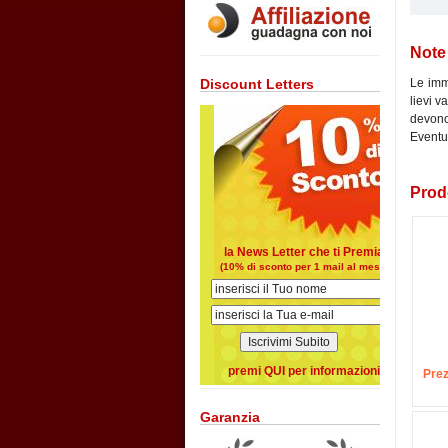
Note
Le imma
Discount Letters
lievi v
devono 
Eventua
Prodo
la News Letter che ti Premia
(10% di sconto per 1 mail al mese)
premi QUI per informazioni
Prez
Garanzia