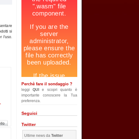
esentare
dotti si
r l'uso.
Perchè fare il sondaggio ?
leggi
QUI
e scopri quanto è
importante conoscere la Tua
preferenza.
-
Seguici
Twitter
Ultime news da
Twitter