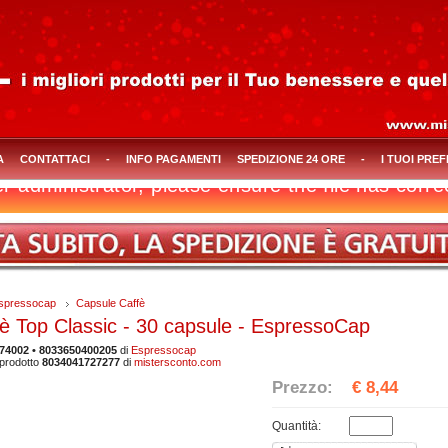
A
CONTATTACI
-
INFO PAGAMENTI
SPEDIZIONE 24 ORE
-
I TUOI PREF
Espressocap
Capsule Caffè
è Top Classic - 30 capsule - EspressoCap
74002 • 8033650400205
di
Espressocap
prodotto
8034041727277
di
mistersconto.com
Prezzo:
€ 8,44
Quantità: