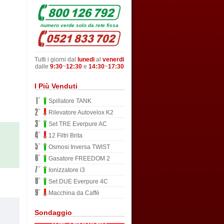
numero verde solo da rete fissa
Tutti i giorni dal
lunedi
al
venerdi
dalle
9:30
~
12:30
e
14:30
~
17:30
I Più Venduti
Spillatore TANK
Rilevatore Autovelox K2
Set TRE Everpure AC
12 Filtri Brita
Osmosi Inversa TWIST
Gasatore FREEDOM 2
Ionizzatore i3
Set DUE Everpure 4C
Macchina da Caffè
Sondaggio