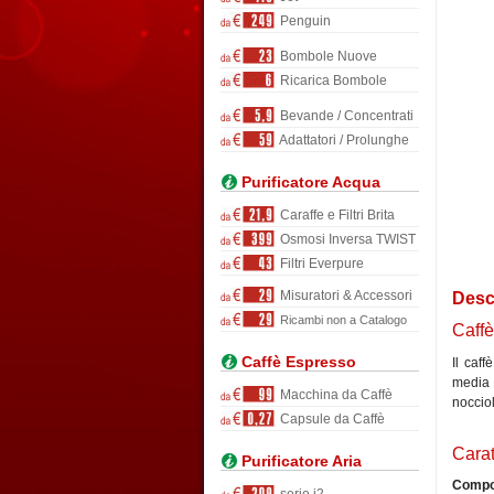
Penguin
Bombole Nuove
Ricarica Bombole
Bevande / Concentrati
Adattatori / Prolunghe
Purificatore Acqua
Caraffe e Filtri Brita
Osmosi Inversa TWIST
Filtri Everpure
Misuratori & Accessori
Desc
Ricambi non a Catalogo
Caffè
Caffè Espresso
Il caf
media 
Macchina da Caffè
nocciol
Capsule da Caffè
Carat
Purificatore Aria
Compo