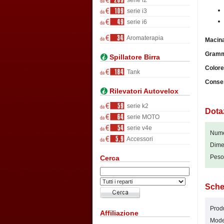
serie i2
serie i3
serie i6
Aromaterapia
Macina
Gramm
Spillatore Birra
Colore
Tank
Conse
Rilevatori Autovelox
serie k2
Dota
serie MOTO
serie v4e
Numer
Accessori
Dime
Peso
Cerca
Sche
Produ
Affiliazione
Model