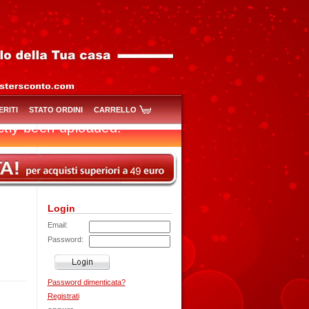
ERITI
STATO ORDINI
CARRELLO
Login
Email:
Password:
Password dimenticata?
Registrati