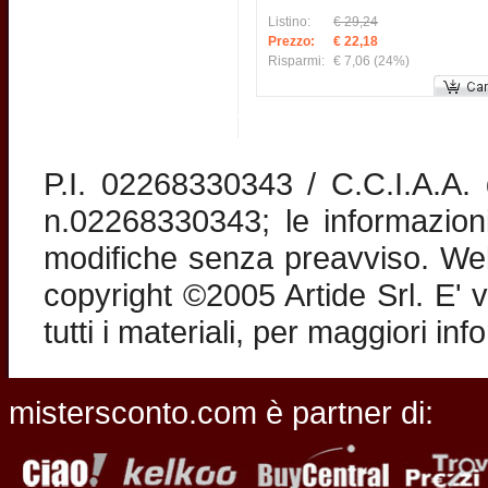
Listino:
€ 29,24
Prezzo:
€ 22,18
Risparmi:
€ 7,06
(24%)
P.I. 02268330343 / C.C.I.A.A
n.02268330343; le informazion
modifiche senza preavviso. Web 
copyright ©2005 Artide Srl. E' v
tutti i materiali, per maggiori in
mistersconto.com è partner di: