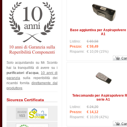
Base aggiuntiva per Aspirapolvere
A1
Listino:
€ 69,58
Prezzo:
€ 59,49
Risparmi:
€ 10,09
(15%)
Solo acquistando su Mr. Sconto
hai la tranquillità di avere su i
purificatori d'acqua
,
10 anni di
garanzia
sulla reperibilità dei
ricambi fornita
direttamente dal
produttore
.
Telecomando per Aspirapolvere 
Sicureza Certificata
serie A1
Listino:
€ 24,20
Prezzo:
€ 14,12
Risparmi:
€ 10,09
(42%)