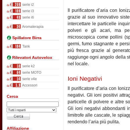
serie i2
Il purificatore d’aria con Io
serie i3
grazie al suo innovativo siste
serie i6
intercettare le particelle inqu
Aromaterapia
polveri e gli acari, ma per
microscopica come pollini (sp
Spillatore Birra
germi, fumo stagnante e persino
Tank
più fresca grazie al generato
raggiunge ogni angolo della sta
Rilevatori Autovelox
nel locale.
serie k2
serie MOTO
Ioni Negativi
serie v4e
Accessori
Il purificatore d’aria con Io
negativi. Gli ioni positivi att
Cerca
particelle di polvere e altre
Gli ioni negativi abbondanti i
limitrofe alle cascate, le spiagg
rendendo l’aria più pulita.
Affiliazione