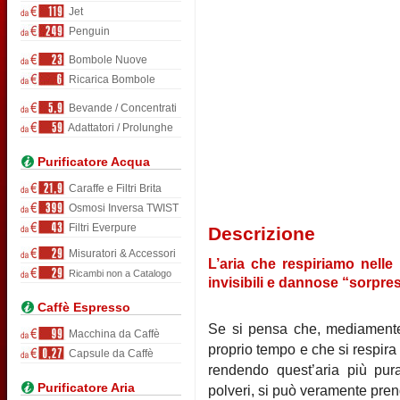
Jet
Penguin
Bombole Nuove
Ricarica Bombole
Bevande / Concentrati
Adattatori / Prolunghe
Purificatore Acqua
Caraffe e Filtri Brita
Osmosi Inversa TWIST
Filtri Everpure
Descrizione
Misuratori & Accessori
L’aria che respiriamo nelle
Ricambi non a Catalogo
invisibili e dannose “sorpre
Caffè Espresso
Se si pensa che, mediamente
Macchina da Caffè
proprio tempo e che si respira 
Capsule da Caffè
rendendo quest’aria più pura,
Purificatore Aria
polveri, si può veramente prend