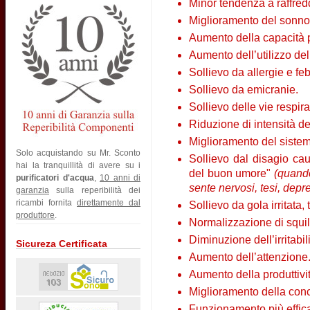
Minor tendenza a raffredd
Miglioramento del sonno
Aumento della capacità 
Aumento dell’utilizzo del
Sollievo da allergie e fe
Sollievo da emicranie.
Sollievo delle vie respira
Riduzione di intensità de
Miglioramento del sistem
Solo acquistando su Mr. Sconto
Sollievo dal disagio ca
hai la tranquillità di avere su i
del buon umore"
(quando
purificatori d'acqua
,
10 anni di
sente nervosi, tesi, depr
garanzia
sulla reperibilità dei
ricambi fornita
direttamente dal
Sollievo da gola irritata
produttore
.
Normalizzazione di squil
Diminuzione dell’irritabi
Sicureza Certificata
Aumento dell’attenzione
Aumento della produttivit
Miglioramento della con
Funzionamento più effica