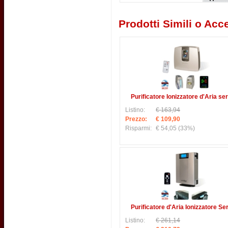
Prodotti Simili o Acce
Purificatore Ionizzatore d'Aria ser
Listino:
€ 163,94
Prezzo:
€ 109,90
Risparmi:
€ 54,05
(33%)
Purificatore d'Aria Ionizzatore Ser
Listino:
€ 261,14