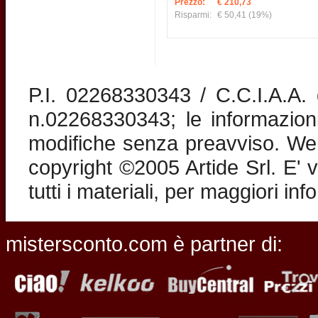
Prezzo:
€ 210,73
Risparmi:
€ 50,41
(19%)
P.I. 02268330343 / C.C.I.A.A
n.02268330343; le informazion
modifiche senza preavviso. Web 
copyright ©2005 Artide Srl. E' v
tutti i materiali, per maggiori in
mistersconto.com è partner di: