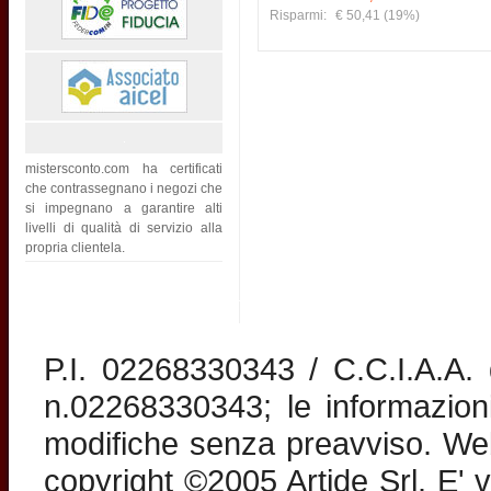
Risparmi:
€ 50,41
(19%)
mistersconto.com ha certificati
che contrassegnano i negozi che
si impegnano a garantire alti
livelli di qualità di servizio alla
propria clientela.
P.I. 02268330343 / C.C.I.A.A
n.02268330343; le informazion
modifiche senza preavviso. Web 
copyright ©2005 Artide Srl. E' v