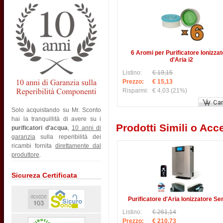
6 Aromi per Purificatore Ionizza
d'Aria i2
Listino:
€ 19,15
Prezzo:
€ 15,13
Risparmi:
€ 4,03
(21%)
Solo acquistando su Mr. Sconto
hai la tranquillità di avere su i
Prodotti Simili o Acce
purificatori d'acqua
,
10 anni di
garanzia
sulla reperibilità dei
ricambi fornita
direttamente dal
produttore
.
Sicureza Certificata
Purificatore d'Aria Ionizzatore Ser
Listino:
€ 261,14
Prezzo:
€ 210,73