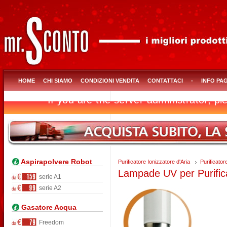
HOME
CHI SIAMO
CONDIZIONI VENDITA
CONTATTACI
-
INFO PA
Aspirapolvere Robot
Purificatore Ionizzatore d'Aria
Purificator
Lampade UV per Purifica
serie A1
serie A2
Gasatore Acqua
Freedom