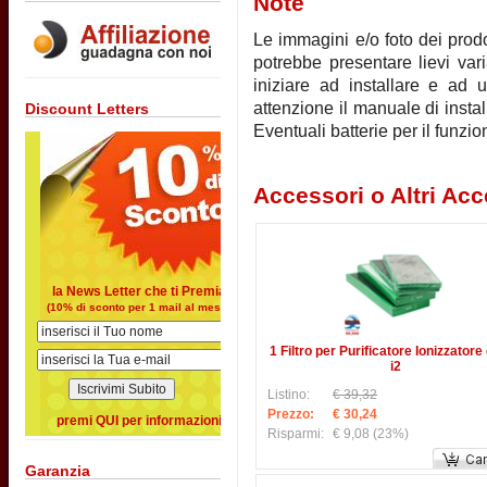
Note
Le immagini e/o foto dei prodot
potrebbe presentare lievi vari
iniziare ad installare e ad u
attenzione il manuale di instal
Discount Letters
Eventuali batterie per il funz
Accessori o Altri Acc
la News Letter che ti Premia
(10% di sconto per 1 mail al mese)
1 Filtro per Purificatore Ionizzatore
i2
Listino:
€ 39,32
Prezzo:
€ 30,24
premi QUI per informazioni
Risparmi:
€ 9,08
(23%)
Garanzia