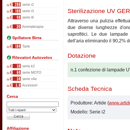
serie i2
Sterilizazione UV GE
serie i3
serie i6
Attraverso una pulizia effettu
Aromaterapia
due diverse lunghezze d'onda
saprofitici. Le due lampade
Spillatore Birra
dell'aria eliminando il 90,2% de
Tank
Dotazione
Rilevatori Autovelox
serie k2
n.1 confezione di lampade U
serie MOTO
serie v4e
Accessori
Scheda Tecnica
Cerca
Produttore: Artide (
www.artide
Modello: Serie i2
Affiliazione