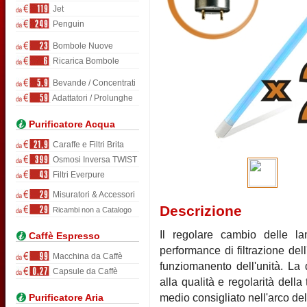
Jet
Penguin
Bombole Nuove
Ricarica Bombole
Bevande / Concentrati
Adattatori / Prolunghe
Purificatore Acqua
Caraffe e Filtri Brita
Osmosi Inversa TWIST
Filtri Everpure
Misuratori & Accessori
Descrizione
Ricambi non a Catalogo
Il regolare cambio delle l
Caffè Espresso
performance di filtrazione dell
Macchina da Caffè
funziomanento dell'unità. La 
Capsule da Caffè
alla qualità e regolarità dell
medio consigliato nell'arco del
Purificatore Aria