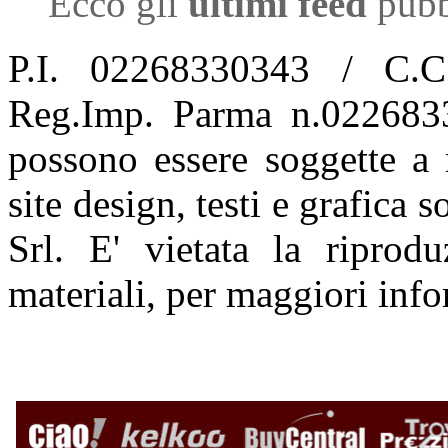
Ecco gli
ultimi feed
pubb
P.I. 02268330343 / C.C
Reg.Imp. Parma n.02268330
possono essere soggette a
site design, testi e grafica
Srl. E' vietata la riprodu
materiali, per maggiori inf
mistersconto.com è partner 