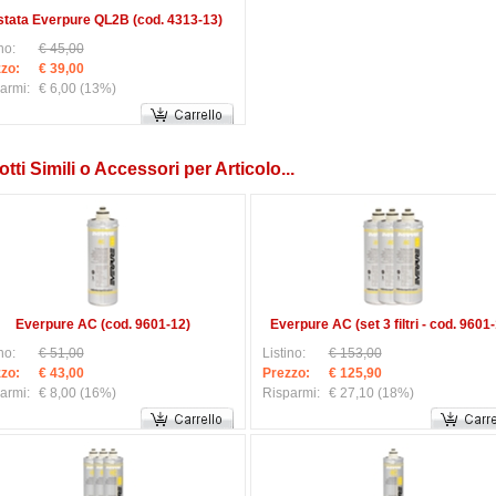
stata Everpure QL2B (cod. 4313-13)
no:
€ 45,00
zo:
€ 39,00
armi:
€ 6,00
(13%)
tti Simili o Accessori per Articolo...
Everpure AC (cod. 9601-12)
Everpure AC (set 3 filtri - cod. 9601
no:
€ 51,00
Listino:
€ 153,00
zo:
€ 43,00
Prezzo:
€ 125,90
armi:
€ 8,00
(16%)
Risparmi:
€ 27,10
(18%)