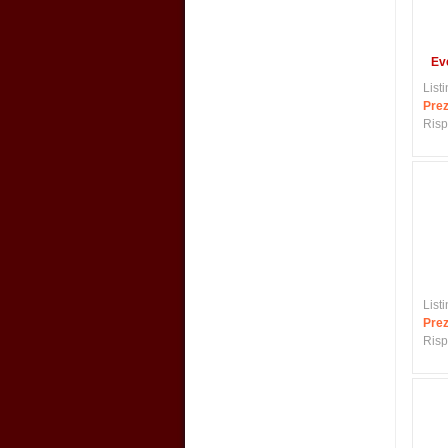
Eve
Listi
Prez
Risp
Listi
Prez
Risp