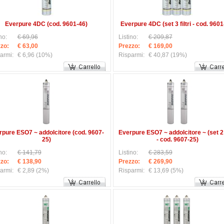
Everpure 4DC (cod. 9601-46)
Everpure 4DC (set 3 filtri - cod. 9601
no:
€ 69,96
Listino:
€ 209,87
zo:
€ 63,00
Prezzo:
€ 169,00
armi:
€ 6,96
(10%)
Risparmi:
€ 40,87
(19%)
rpure ESO7 ~ addolcitore (cod. 9607-
Everpure ESO7 ~ addolcitore ~ (set 2 f
25)
- cod. 9607-25)
no:
€ 141,79
Listino:
€ 283,59
zo:
€ 138,90
Prezzo:
€ 269,90
armi:
€ 2,89
(2%)
Risparmi:
€ 13,69
(5%)