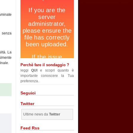
taminate
, senza
lità. La
almente
inale.
Perchè fare il sondaggio ?
leggi
QUI
e scopri quanto è
importante conoscere la Tua
preferenza.
Seguici
Twitter
Ultime news da
Twitter
Feed Rss