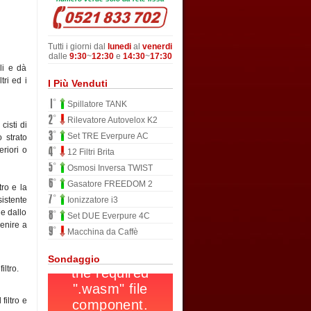
Tutti i giorni dal
lunedi
al
venerdi
dalle
9:30
~
12:30
e
14:30
~
17:30
li e dà
tri ed i
I Più Venduti
Spillatore TANK
Rilevatore Autovelox K2
cisti di
Set TRE Everpure AC
o strato
eriori o
12 Filtri Brita
Osmosi Inversa TWIST
Gasatore FREEDOM 2
tro e la
sistente
Ionizzatore i3
 e dallo
Set DUE Everpure 4C
venire a
Macchina da Caffè
Sondaggio
iltro.
filtro e