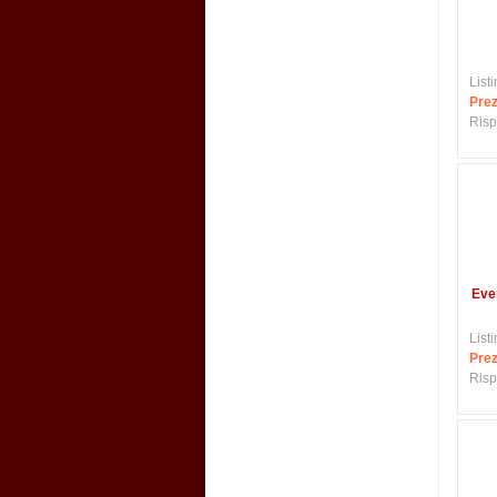
Listi
Prez
Risp
Eve
Listi
Prez
Risp