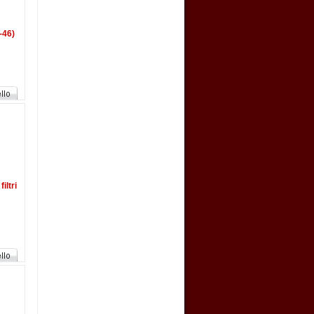
-46)
iltri