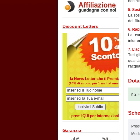
non ril
5. Sos
La sost
del filtr
Discount Letters
6. Rap
La car
interro
7. L'a
Tutti g
qualit
l'acqua
la News Letter che ti Premia
Dota
(10% di sconto per 1 mail al mese)
n.2 F
Sche
premi QUI per informazioni
Produ
Garanzia
Mode