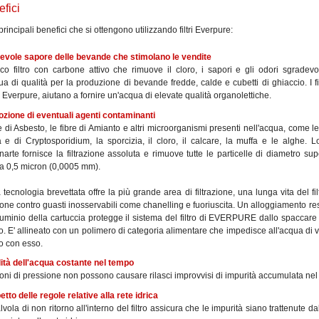
efici
principali benefici che si ottengono utilizzando filtri Everpure:
cevole sapore delle bevande che stimolano le vendite
co filtro con carbone attivo che rimuove il cloro, i sapori e gli odori sgradevo
a di qualità per la produzione di bevande fredde, calde e cubetti di ghiaccio. I fil
 Everpure, aiutano a fornire un'acqua di elevate qualità organolettiche.
ozione di eventuali agenti contaminanti
e di Asbesto, le fibre di Amianto e altri microorganismi presenti nell'acqua, come le 
 e di Cryptosporidium, la sporcizia, il cloro, il calcare, la muffa e le alghe. L
narte fornisce la filtrazione assoluta e rimuove tutte le particelle di diametro sup
 a 0,5 micron (0,0005 mm).
tecnologia brevettata offre la più grande area di filtrazione, una lunga vita del fil
one contro guasti inosservabili come chanelling e fuoriuscita. Un alloggiamento re
luminio della cartuccia protegge il sistema del filtro di EVERPURE dallo spaccare
. E' allineato con un polimero di categoria alimentare che impedisce all'acqua di 
o con esso.
lità dell'acqua costante nel tempo
oni di pressione non possono causare rilasci improvvisi di impurità accumulata nel f
etto delle regole relative alla rete idrica
vola di non ritorno all'interno del filtro assicura che le impurità siano trattenute dal 