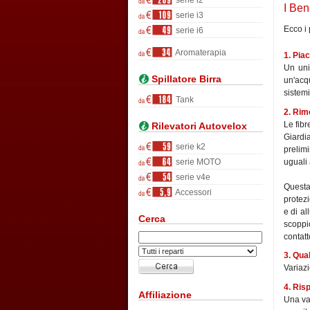
serie i2
I Ben
serie i3
Ecco i 
serie i6
Aromaterapia
1. Pia
Un uni
Spillatore Birra
un'acqu
sistemi
Tank
2. Rim
Le fibr
Rilevatori Autovelox
Giardia
serie k2
prelimi
uguali
serie MOTO
serie v4e
Questa 
Accessori
protezi
e di al
Cerca
scoppio
contatt
3. Qua
Variazi
4. Risp
Affiliazione
Una val