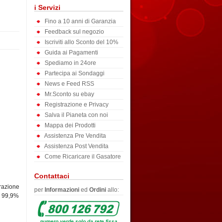
i Servizi
Fino a 10 anni di Garanzia
Feedback sul negozio
Iscriviti allo Sconto del 10%
Guida ai Pagamenti
Spediamo in 24ore
Partecipa ai Sondaggi
News e Feed RSS
Mr.Sconto su ebay
Registrazione e Privacy
Salva il Pianeta con noi
Mappa dei Prodotti
Assistenza Pre Vendita
Assistenza Post Vendita
Come Ricaricare il Gasatore
Contattaci
razione
per
Informazioni
ed
Ordini
allo:
l 99,9%
numero verde solo da rete fissa