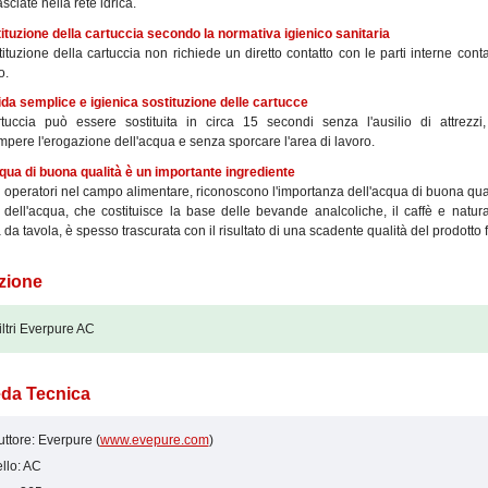
asciate nella rete idrica.
tituzione della cartuccia secondo la normativa igienico sanitaria
ituzione della cartuccia non richiede un diretto contatto con le parti interne con
o.
ida semplice e igienica sostituzione delle cartucce
tuccia può essere sostituita in circa 15 secondi senza l'ausilio di attrezzi
mpere l'erogazione dell'acqua e senza sporcare l'area di lavoro.
cqua di buona qualità è un importante ingrediente
li operatori nel campo alimentare, riconoscono l'importanza dell'acqua di buona qua
à dell'acqua, che costituisce la base delle bevande analcoliche, il caffè e natur
 da tavola, è spesso trascurata con il risultato di una scadente qualità del prodotto f
zione
iltri Everpure AC
da Tecnica
ttore: Everpure (
www.evepure.com
)
llo: AC