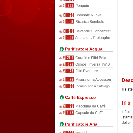
Penguin
Bombole Nuove
Ricarica Bombole
Bevande / Concentrati
Adattatori / Prolunghe
Purificatore Acqua
Caraffe e Filtri Brita
Osmosi Inversa TWIST
Filtri Everpure
Misuratori & Accessori
Desc
Ricambi non a Catalogo
Il sist
Caffè Espresso
I fil
Macchina da Caffè
I filt
Capsule da Caffè
istant
delle i
Purificatore Aria