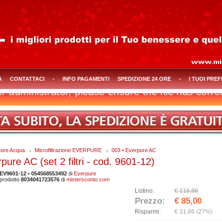
A
CONTATTACI
-
INFO PAGAMENTI
SPEDIZIONE 24 ORE
-
I TUOI PREF
atore Acqua
Microfiltrazione EVERPURE
003 • Everpure AC
pure AC (set 2 filtri - cod. 9601-12)
EV9601-12 • 054568553492
di
Everpure
prodotto
8034041723576
di
mistersconto.com
Listino:
€ 116,86
Prezzo:
€ 85,00
Risparmi:
€ 31,86
(27%)