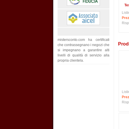
Te
Listi
Prez
Risp
mistersconto.com ha certificati
Prodo
che contrassegnano i negozi che
si impegnano a garantire alti
livelli di qualità di servizio alla
propria clientela.
Listi
Prez
Risp