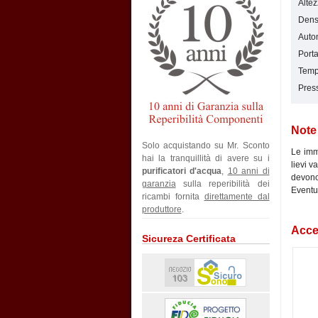
Alte
Densi
Auton
Porta
Tempe
Press
Note
Solo acquistando su Mr. Sconto
Le imma
hai la tranquillità di avere su i
lievi v
purificatori d'acqua
,
10 anni di
devono 
garanzia
sulla reperibilità dei
Eventua
ricambi fornita
direttamente dal
produttore
.
Acces
Sicureza Certificata