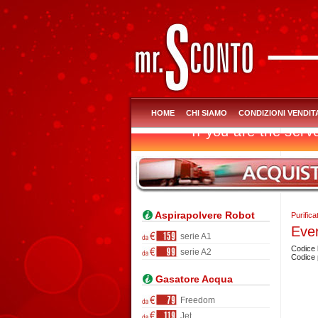
HOME
CHI SIAMO
CONDIZIONI VENDIT
Aspirapolvere Robot
Purific
Ever
serie A1
Codice
serie A2
Codice 
Gasatore Acqua
Freedom
Jet