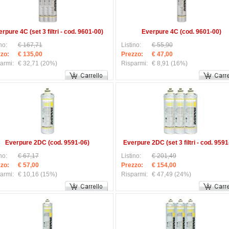
rpure 4C (set 3 filtri - cod. 9601-00)
Everpure 4C (cod. 9601-00)
no:
€ 167,71
Listino:
€ 55,90
zo:
€ 135,00
Prezzo:
€ 47,00
armi:
€ 32,71
(20%)
Risparmi:
€ 8,91
(16%)
Everpure 2DC (cod. 9591-06)
Everpure 2DC (set 3 filtri - cod. 9591
no:
€ 67,17
Listino:
€ 201,49
zo:
€ 57,00
Prezzo:
€ 154,00
armi:
€ 10,16
(15%)
Risparmi:
€ 47,49
(24%)