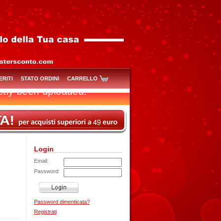
ERITI
STATO ORDINI
CARRELLO
Login
Email:
Password:
Password dimenticata?
Registrati